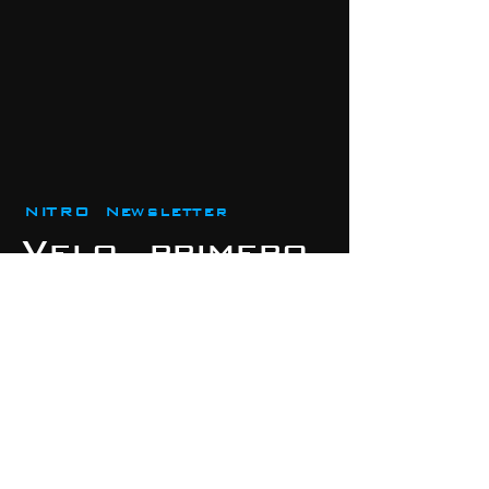
NITRO Newsletter
Velo primero
SUSCRIBIR
© 2020 By Nitro Group Inc. proudly created on
Wix