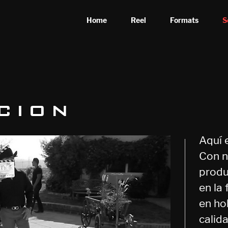
Home
Reel
Formats
S
cion
Aquí e
Con n
produ
en la
en ho
calid