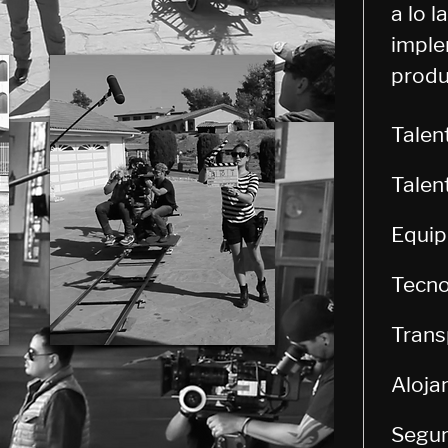
a lo 
imple
produ
Talen
Talen
Equip
Tecno
Trans
Aloja
Segur